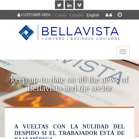
CUSTOMER AREA
Català
Español
English
TOGGLE
NAVIGAT
keep up-to-date on all the news of
Bellavista and the sector
A VUELTAS CON LA NULIDAD DEL
DESPIDO SI EL TRABAJADOR ESTÁ DE