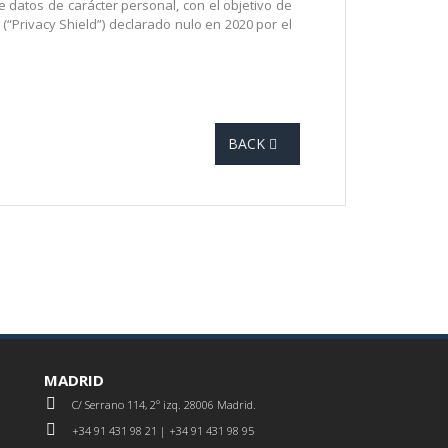
 datos de carácter personal, con el objetivo de
“Privacy Shield”) declarado nulo en 2020 por el
BACK
MADRID
C/ Serrano 114, 2º izq. 28006 Madrid.
+34 91 431 98 21 | +34 91 431 98 95