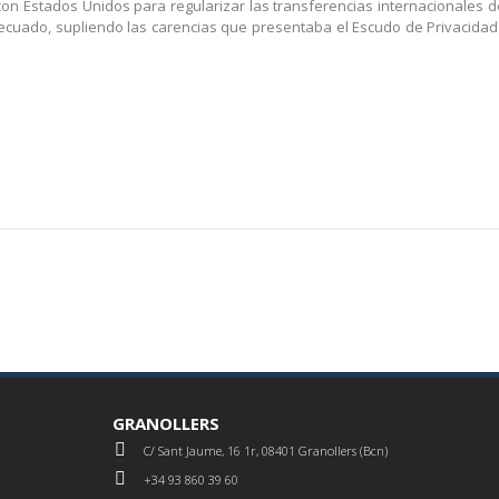
n Estados Unidos para regularizar las transferencias internacionales de
ecuado, supliendo las carencias que presentaba el Escudo de Privacidad (
GRANOLLERS
C/ Sant Jaume, 16 1r, 08401 Granollers (Bcn)
+34 93 860 39 60