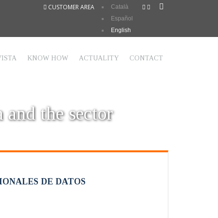
CUSTOMER AREA
Català
Español
English
ISTA
KNOW HOW
ACTUALITY
CONTACT
a and the sector
IONALES DE DATOS