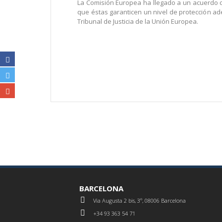
La Comisión Europea ha llegado a un acuerdo co
que éstas garanticen un nivel de protección ad
Tribunal de Justicia de la Unión Europea.
BARCELONA
Via Augusta 2 bis, 3º, 08006 Barcelona
+34 93 363 54 71