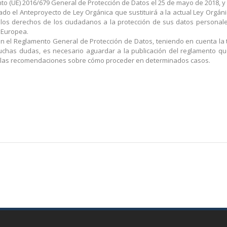
to (UE) 2016/679 General de Protección de Datos el 25 de mayo de 2018, y 
cado el Anteproyecto de Ley Orgánica que sustituirá a la actual Ley Orgán
 los derechos de los ciudadanos a la protección de sus datos personales 
 Europea.
n el Reglamento General de Protección de Datos, teniendo en cuenta la tra
chas dudas, es necesario aguardar a la publicación del reglamento que
a las recomendaciones sobre cómo proceder en determinados casos.