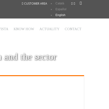
CUSTOMER AREA
Català
Español
English
ISTA
KNOW HOW
ACTUALITY
CONTACT
a and the sector