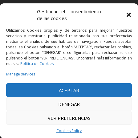
BARCELONA
Gestionar el consentimiento
Via Augusta 2 bis, 3º, 08006 Barcelona
de las cookies
+34 93 363 54 71
Utilizamos Cookies propias y de terceros para mejorar nuestros
bcn@bellavistalegal.eu
servicios y mostrarle publicidad relacionada con sus preferencias
GRANOLLERS
mediante el análisis de sus hábitos de navegación. Puedes aceptar
todas las Cookies pulsando el botón “ACEPTAR”, rechazar las cookies,
C/ Sant Jaume, 16 1r, 08401 Granollers (Bcn)
pulsando el botón “DENEGAR” o configurarlas para rechazar su uso
+34 93 860 39 60
pulsando el botón “VER PREFERENCIAS”. Encontrará más información en
nuestra
Política de Cookies
.
grn@bellavistalegal.eu
MADRID
Manage services
C/ Serrano 114, 2º izq. 28006 Madrid.
ACEPTAR
+34 91 431 98 21 | +34 91 431 98 95
mad@bellavistalegal.eu
DENEGAR
VER PREFERENCIAS
© 2016 Bellavista Legal - All rights reserved -
Legal Notice
-
Privacy Policy
-
Cookies Policy
Cookies Policy
Design:
Produccions Planetàries