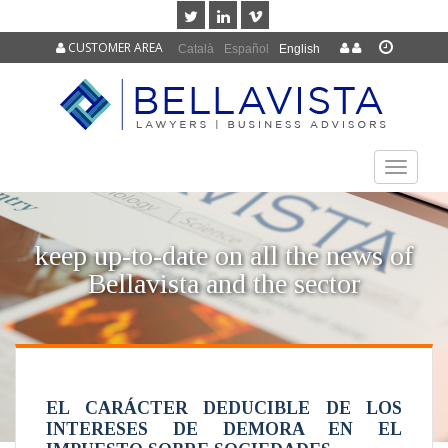
CUSTOMER AREA
Català
Español
English
TOGGLE
NAVIGAT
keep up-to-date on all the news of
Bellavista and the sector
EL CARÁCTER DEDUCIBLE DE LOS
INTERESES DE DEMORA EN EL