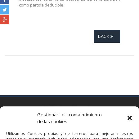
como partida deducible.
BACK
BARCELONA
Gestionar el consentimiento
Via Augusta 2 bis, 3º, 08006 Barcelona
de las cookies
+34 93 363 54 71
Utilizamos Cookies propias y de terceros para mejorar nuestros
bcn@bellavistalegal.eu