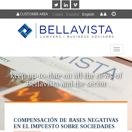
CUSTOMER AREA
Català
Español
English
TOGGLE
NAVIGAT
keep up-to-date on all the news of
Bellavista and the sector
COMPENSACIÓN DE BASES NEGATIVAS
EN EL IMPUESTO SOBRE SOCIEDADES