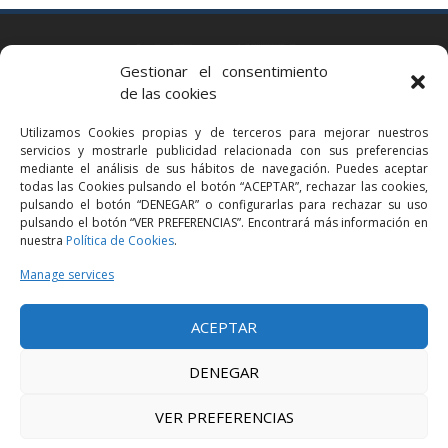
BARCELONA
Gestionar el consentimiento
Via Augusta 2 bis, 3º, 08006 Barcelona
de las cookies
+34 93 363 54 71
Utilizamos Cookies propias y de terceros para mejorar nuestros
bcn@bellavistalegal.eu
servicios y mostrarle publicidad relacionada con sus preferencias
GRANOLLERS
mediante el análisis de sus hábitos de navegación. Puedes aceptar
todas las Cookies pulsando el botón “ACEPTAR”, rechazar las cookies,
C/ Sant Jaume, 16 1r, 08401 Granollers (Bcn)
pulsando el botón “DENEGAR” o configurarlas para rechazar su uso
+34 93 860 39 60
pulsando el botón “VER PREFERENCIAS”. Encontrará más información en
nuestra
Política de Cookies
.
grn@bellavistalegal.eu
MADRID
Manage services
C/ Serrano 114, 2º izq. 28006 Madrid.
ACEPTAR
+34 91 431 98 21 | +34 91 431 98 95
mad@bellavistalegal.eu
DENEGAR
VER PREFERENCIAS
© 2016 Bellavista Legal - All rights reserved -
Legal Notice
-
Privacy Policy
-
Cookies Policy