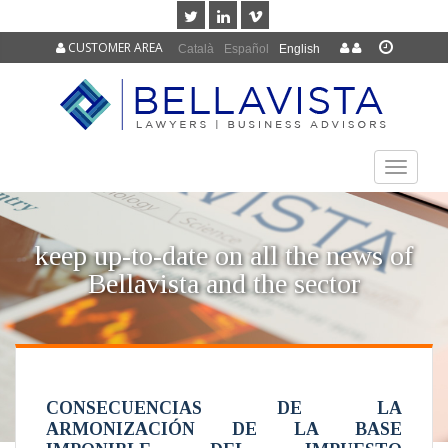
CUSTOMER AREA
Català
Español
English
TOGGLE
NAVIGAT
keep up-to-date on all the news of
Bellavista and the sector
CONSECUENCIAS DE LA
ARMONIZACIÓN DE LA BASE