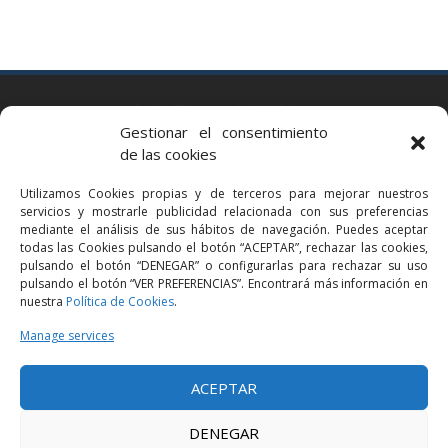
BARCELONA
Gestionar el consentimiento
Via Augusta 2 bis, 3º, 08006 Barcelona
de las cookies
+34 93 363 54 71
Utilizamos Cookies propias y de terceros para mejorar nuestros
bcn@bellavistalegal.eu
servicios y mostrarle publicidad relacionada con sus preferencias
GRANOLLERS
mediante el análisis de sus hábitos de navegación. Puedes aceptar
todas las Cookies pulsando el botón “ACEPTAR”, rechazar las cookies,
C/ Sant Jaume, 16 1r, 08401 Granollers (Bcn)
pulsando el botón “DENEGAR” o configurarlas para rechazar su uso
+34 93 860 39 60
pulsando el botón “VER PREFERENCIAS”. Encontrará más información en
nuestra
Política de Cookies
.
grn@bellavistalegal.eu
MADRID
Manage services
C/ Serrano 114, 2º izq. 28006 Madrid.
ACEPTAR
+34 91 431 98 21 | +34 91 431 98 95
mad@bellavistalegal.eu
DENEGAR