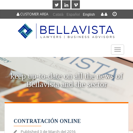
CUSTOMER AREA
Català
Español
English
TOGGLE
NAVIGAT
keep up-to-date on all the news of
Bellavista and the sector
CONTRATACIÓN ONLINE
Published
3 de March del 2016