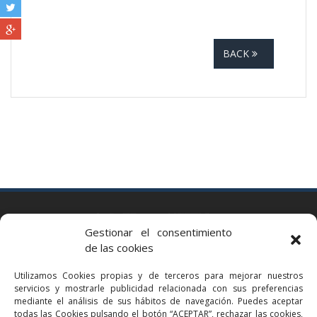
BACK
BARCELONA
Gestionar el consentimiento
Via Augusta 2 bis, 3º, 08006 Barcelona
de las cookies
+34 93 363 54 71
Utilizamos Cookies propias y de terceros para mejorar nuestros
bcn@bellavistalegal.eu
servicios y mostrarle publicidad relacionada con sus preferencias
GRANOLLERS
mediante el análisis de sus hábitos de navegación. Puedes aceptar
todas las Cookies pulsando el botón “ACEPTAR”, rechazar las cookies,
C/ Sant Jaume, 16 1r, 08401 Granollers (Bcn)