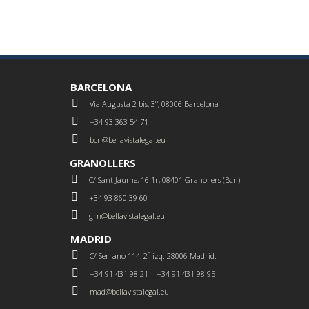
BARCELONA
Via Augusta 2 bis, 3º, 08006 Barcelona
+34 93 363 54 71
bcn@bellavistalegal.eu
GRANOLLERS
C/ Sant Jaume, 16 1r, 08401 Granollers (Bcn)
+34 93 860 39 60
grn@bellavistalegal.eu
MADRID
C/ Serrano 114, 2º izq. 28006 Madrid.
+34 91 431 98 21 | +34 91 431 98 95
mad@bellavistalegal.eu