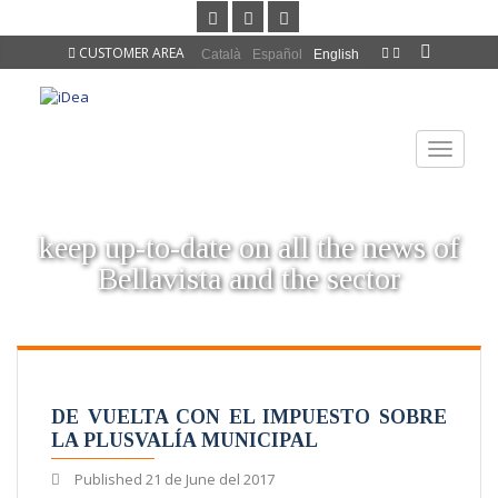
CUSTOMER AREA
Català
Español
English
TOGGLE
NAVIGAT
keep up-to-date on all the news of
Bellavista and the sector
DE VUELTA CON EL IMPUESTO SOBRE
LA PLUSVALÍA MUNICIPAL
Published
21 de June del 2017