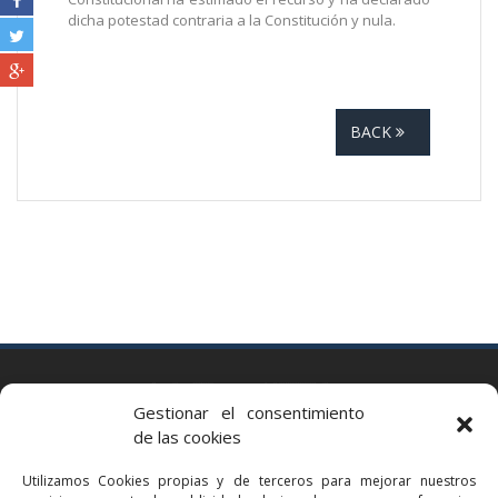
dicha potestad contraria a la Constitución y nula.
BACK
BARCELONA
Gestionar el consentimiento
Via Augusta 2 bis, 3º, 08006 Barcelona
de las cookies
+34 93 363 54 71
Utilizamos Cookies propias y de terceros para mejorar nuestros
bcn@bellavistalegal.eu