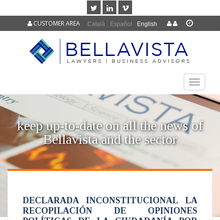
CUSTOMER AREA
Català
Español
English
TOGGLE
NAVIGAT
keep up-to-date on all the news of
Bellavista and the sector
DECLARADA INCONSTITUCIONAL LA
RECOPILACIÓN DE OPINIONES