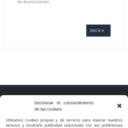
de desvinculación.
BACK
BARCELONA
Gestionar el consentimiento
Via Augusta 2 bis, 3º, 08006 Barcelona
de las cookies
+34 93 363 54 71
Utilizamos Cookies propias y de terceros para mejorar nuestros
bcn@bellavistalegal.eu
servicios y mostrarle publicidad relacionada con sus preferencias