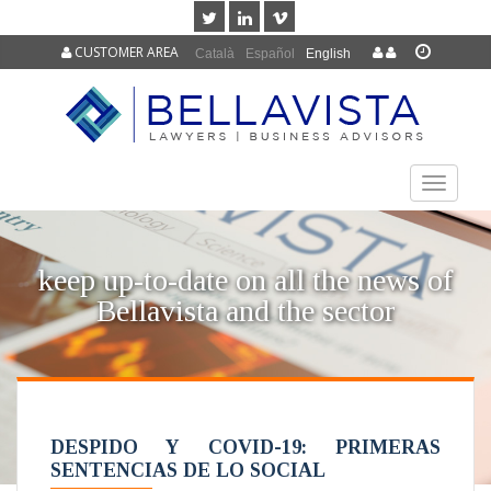
CUSTOMER AREA
Català
Español
English
TOGGLE
NAVIGAT
keep up-to-date on all the news of
Bellavista and the sector
DESPIDO Y COVID-19: PRIMERAS
SENTENCIAS DE LO SOCIAL