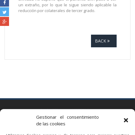
un extraño, por lo que le sigue siendo aplicable la
reducción por colaterales de tercer grado.
BACK
BARCELONA
Gestionar el consentimiento
Via Augusta 2 bis, 3º, 08006 Barcelona
de las cookies
+34 93 363 54 71