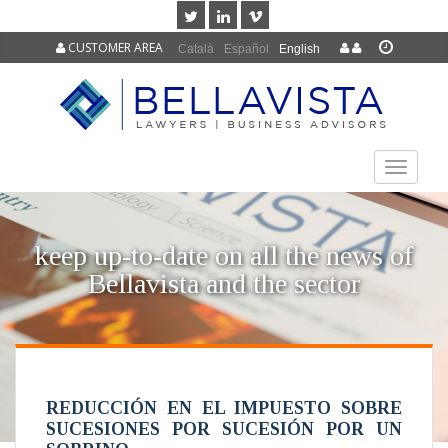
CUSTOMER AREA
Català
Español
English
TOGGLE
NAVIGAT
keep up-to-date on all the news of
Bellavista and the sector
REDUCCIÓN EN EL IMPUESTO SOBRE
SUCESIONES POR SUCESIÓN POR UN