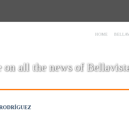
HOME
BELLAV
 on all the news of Bellavist
 RODRÍGUEZ