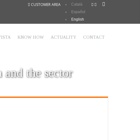
CUSTOMER AREA
Català
Español
English
ISTA
KNOW HOW
ACTUALITY
CONTACT
a and the sector