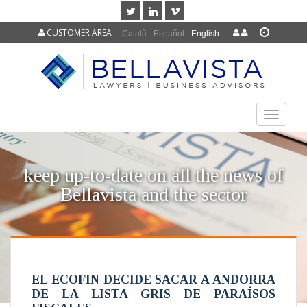
CUSTOMER AREA
Català
Español
English
TOGGLE
NAVIGAT
keep up-to-date on all the news of
Bellavista and the sector
EL ECOFIN DECIDE SACAR A ANDORRA
DE LA LISTA GRIS DE PARAÍSOS