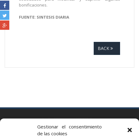
bonificaciones.
FUENTE: SINTESIS DIARIA
BACK
BARCELONA
Gestionar el consentimiento
Via Augusta 2 bis, 3º, 08006 Barcelona
de las cookies
+34 93 363 54 71