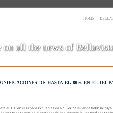
HOME
BELLAV
 on all the news of Bellavist
NIFICACIONES DE HASTA EL 80% EN EL IBI 
ta el 80% en el IBI para inmuebles en alquiler de vivienda habitual cuya r
iler, según se recoge en el borrador del real decreto-ley de medidas urgen