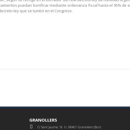
ntamientos puedan bonificar mediante ordenanza fiscal hasta el 95% de e
 decreto-ley que se tumbó en el Congreso.
GRANOLLERS
C/ Sant Jaume, 16 1r, 08401 Granollers (Bcn)