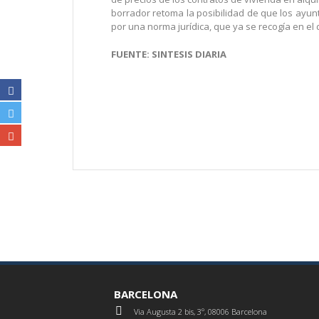
borrador retoma la posibilidad de que los ayu
por una norma jurídica, que ya se recogía en el
FUENTE: SINTESIS DIARIA
BARCELONA
Via Augusta 2 bis, 3º, 08006 Barcelona