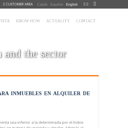
CUSTOMER AREA
Català
Español
English
ISTA
KNOW HOW
ACTUALITY
CONTACT
a and the sector
PARA INMUEBLES EN ALQUILER DE
enta sea inferior a la determinada por el índice
tes en materia de vivienda y alquiler. Además el