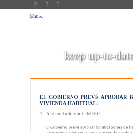
keep up-to-date
EL GOBIERNO PREVÉ APROBAR BO
VIVIENDA HABITUAL.
Published
4 de March del 2019
El Gobierno prevé aprobar bonificaciones de has
de precios de los contratos de vivienda en alqu