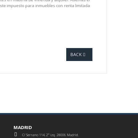
ste impuesto para inmuebles con renta limitada
BACK
MADRID
C/ Serrano 114, 2º izq. 28006 Madrid.