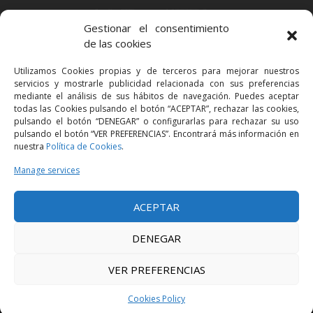
BARCELONA
Gestionar el consentimiento
Via Augusta 2 bis, 3º, 08006 Barcelona
de las cookies
+34 93 363 54 71
Utilizamos Cookies propias y de terceros para mejorar nuestros
bcn@bellavistalegal.eu
servicios y mostrarle publicidad relacionada con sus preferencias
GRANOLLERS
mediante el análisis de sus hábitos de navegación. Puedes aceptar
todas las Cookies pulsando el botón “ACEPTAR”, rechazar las cookies,
C/ Sant Jaume, 16 1r, 08401 Granollers (Bcn)
pulsando el botón “DENEGAR” o configurarlas para rechazar su uso
+34 93 860 39 60
pulsando el botón “VER PREFERENCIAS”. Encontrará más información en
nuestra
Política de Cookies
.
grn@bellavistalegal.eu
MADRID
Manage services
C/ Serrano 114, 2º izq. 28006 Madrid.
ACEPTAR
+34 91 431 98 21 | +34 91 431 98 95
mad@bellavistalegal.eu
DENEGAR
VER PREFERENCIAS
© 2016 Bellavista Legal - All rights reserved -
Legal Notice
-
Privacy Policy
-
Cookies Policy
Cookies Policy
Design:
Produccions Planetàries