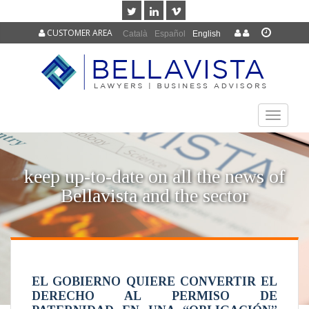
CUSTOMER AREA
Català
Español
English
TOGGLE
NAVIGAT
keep up-to-date on all the news of
Bellavista and the sector
EL GOBIERNO QUIERE CONVERTIR EL
DERECHO AL PERMISO DE