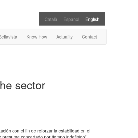
Català
Español
English
Bellavista
Know How
Actuality
Contact
the sector
ión con el fin de reforzar la estabilidad en el
se presume concertado por tiempo indefinido”.