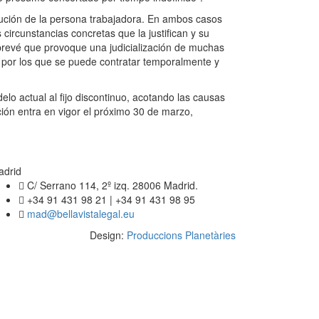
tución de la persona trabajadora. En ambos casos
 circunstancias concretas que la justifican y su
se prevé que provoque una judicialización de muchas
os por los que se puede contratar temporalmente y
delo actual al fijo discontinuo, acotando las causas
ción entra en vigor el próximo 30 de marzo,
adrid
C/ Serrano 114, 2º izq. 28006 Madrid.
+34 91 431 98 21 | +34 91 431 98 95
mad@bellavistalegal.eu
Design:
Produccions Planetàries