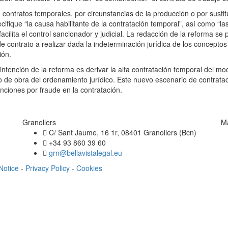
contratos temporales, por circunstancias de la producción o por susti
ifique “la causa habilitante de la contratación temporal”, así como “las
facilita el control sancionador y judicial. La redacción de la reforma 
de contrato a realizar dada la indeterminación jurídica de los concept
ión.
La intención de la reforma es derivar la alta contratación temporal del mo
o de obra del ordenamiento jurídico. Este nuevo escenario de contrata
iones por fraude en la contratación.
Granollers
M
C/ Sant Jaume, 16 1r, 08401 Granollers (Bcn)
+34 93 860 39 60
grn@bellavistalegal.eu
Notice
-
Privacy Policy
-
Cookies