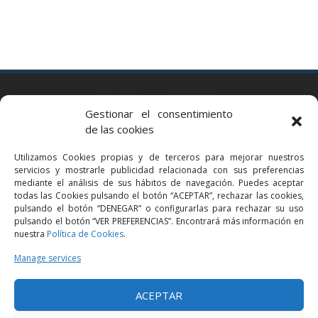
BARCELONA
Gestionar el consentimiento
Via Augusta 2 bis, 3º, 08006 Barcelona
de las cookies
+34 93 363 54 71
Utilizamos Cookies propias y de terceros para mejorar nuestros
bcn@bellavistalegal.eu
servicios y mostrarle publicidad relacionada con sus preferencias
GRANOLLERS
mediante el análisis de sus hábitos de navegación. Puedes aceptar
todas las Cookies pulsando el botón “ACEPTAR”, rechazar las cookies,
C/ Sant Jaume, 16 1r, 08401 Granollers (Bcn)
pulsando el botón “DENEGAR” o configurarlas para rechazar su uso
+34 93 860 39 60
pulsando el botón “VER PREFERENCIAS”. Encontrará más información en
nuestra
Política de Cookies
.
grn@bellavistalegal.eu
MADRID
Manage services
C/ Serrano 114, 2º izq. 28006 Madrid.
ACEPTAR
+34 91 431 98 21 | +34 91 431 98 95
mad@bellavistalegal.eu