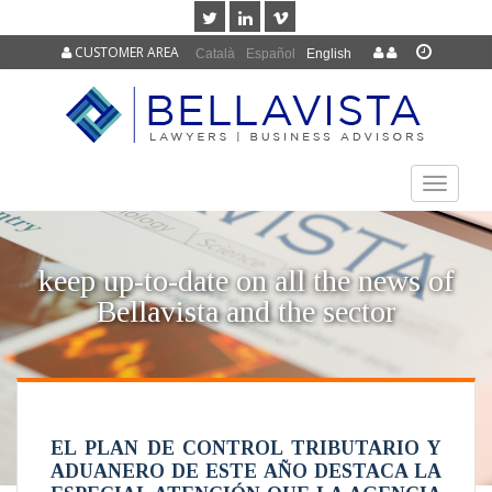
CUSTOMER AREA
Català
Español
English
TOGGLE
NAVIGAT
keep up-to-date on all the news of
Bellavista and the sector
EL PLAN DE CONTROL TRIBUTARIO Y
ADUANERO DE ESTE AÑO DESTACA LA