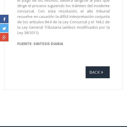
el pago de los mismos, deberá dirigirse al juez que
dirige el proceso siguiendo los trámites del incidente
concursal. Con esta resolución, el alto tribunal
resuelve en casación la difícil interpretación conjunta
de los artículos 84.4 de la Ley Concursal y el 164.2 de
la Ley General Tributaria (ambos modificados por la
Ley 38/2011).
FUENTE: SINTESIS DIARIA
BACK