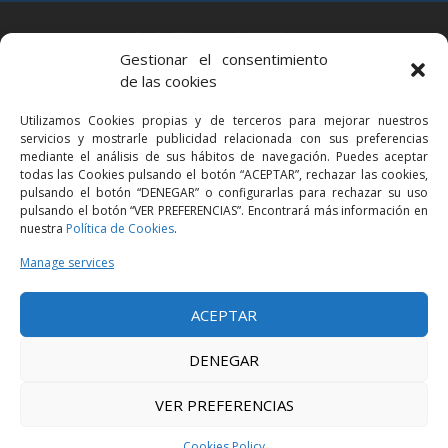
BARCELONA
Gestionar el consentimiento
Via Augusta 2 bis, 3º, 08006 Barcelona
de las cookies
+34 93 363 54 71
Utilizamos Cookies propias y de terceros para mejorar nuestros
bcn@bellavistalegal.eu
servicios y mostrarle publicidad relacionada con sus preferencias
GRANOLLERS
mediante el análisis de sus hábitos de navegación. Puedes aceptar
todas las Cookies pulsando el botón “ACEPTAR”, rechazar las cookies,
C/ Sant Jaume, 16 1r, 08401 Granollers (Bcn)
pulsando el botón “DENEGAR” o configurarlas para rechazar su uso
+34 93 860 39 60
pulsando el botón “VER PREFERENCIAS”. Encontrará más información en
nuestra
Política de Cookies
.
grn@bellavistalegal.eu
MADRID
Manage services
C/ Serrano 114, 2º izq. 28006 Madrid.
ACEPTAR
+34 91 431 98 21 | +34 91 431 98 95
mad@bellavistalegal.eu
DENEGAR
VER PREFERENCIAS
© 2016 Bellavista Legal - All rights reserved -
Legal Notice
-
Privacy Policy
-
Cookies Policy
Cookies Policy
Design:
Produccions Planetàries