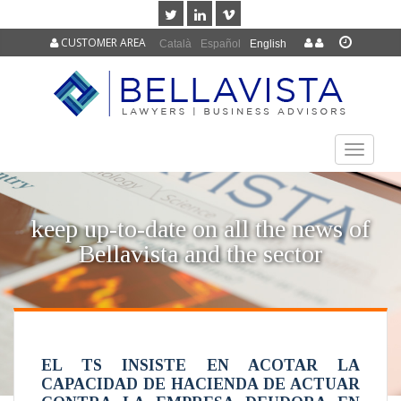
CUSTOMER AREA
Català
Español
English
TOGGLE
NAVIGAT
keep up-to-date on all the news of
Bellavista and the sector
EL TS INSISTE EN ACOTAR LA
CAPACIDAD DE HACIENDA DE ACTUAR