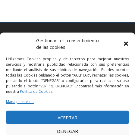
BARCELONA
Gestionar el consentimiento
Via Augusta 2 bis, 3º, 08006 Barcelona
de las cookies
+34 93 363 54 71
Utilizamos Cookies propias y de terceros para mejorar nuestros
bcn@bellavistalegal.eu
servicios y mostrarle publicidad relacionada con sus preferencias
GRANOLLERS
mediante el análisis de sus hábitos de navegación. Puedes aceptar
todas las Cookies pulsando el botón “ACEPTAR”, rechazar las cookies,
C/ Sant Jaume, 16 1r, 08401 Granollers (Bcn)
pulsando el botón “DENEGAR” o configurarlas para rechazar su uso
+34 93 860 39 60
pulsando el botón “VER PREFERENCIAS”. Encontrará más información en
nuestra
Política de Cookies
.
grn@bellavistalegal.eu
MADRID
Manage services
C/ Serrano 114, 2º izq. 28006 Madrid.
ACEPTAR
+34 91 431 98 21 | +34 91 431 98 95
mad@bellavistalegal.eu
DENEGAR