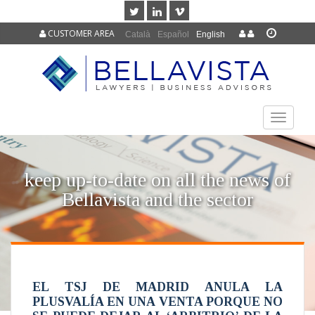
CUSTOMER AREA
Català
Español
English
TOGGLE
NAVIGAT
keep up-to-date on all the news of
Bellavista and the sector
EL TSJ DE MADRID ANULA LA
PLUSVALÍA EN UNA VENTA PORQUE NO