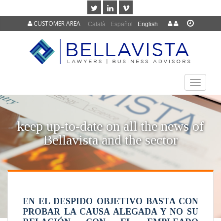
CUSTOMER AREA
Català
Español
English
TOGGLE
NAVIGAT
keep up-to-date on all the news of
Bellavista and the sector
EN EL DESPIDO OBJETIVO BASTA CON
PROBAR LA CAUSA ALEGADA Y NO SU