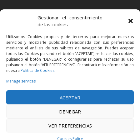
BARCELONA
Gestionar el consentimiento
Via Augusta 2 bis, 3º, 08006 Barcelona
de las cookies
+34 93 363 54 71
Utilizamos Cookies propias y de terceros para mejorar nuestros
bcn@bellavistalegal.eu
servicios y mostrarle publicidad relacionada con sus preferencias
GRANOLLERS
mediante el análisis de sus hábitos de navegación. Puedes aceptar
todas las Cookies pulsando el botón “ACEPTAR”, rechazar las cookies,
C/ Sant Jaume, 16 1r, 08401 Granollers (Bcn)
pulsando el botón “DENEGAR” o configurarlas para rechazar su uso
+34 93 860 39 60
pulsando el botón “VER PREFERENCIAS”. Encontrará más información en
nuestra
Política de Cookies
.
grn@bellavistalegal.eu
MADRID
Manage services
C/ Serrano 114, 2º izq. 28006 Madrid.
ACEPTAR
+34 91 431 98 21 | +34 91 431 98 95
mad@bellavistalegal.eu
DENEGAR
VER PREFERENCIAS
© 2016 Bellavista Legal - All rights reserved -
Legal Notice
-
Privacy Policy
-
Cookies Policy
Cookies Policy
Design:
Produccions Planetàries