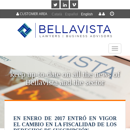
CUSTOMER AREA
Català
Español
English
TOGGLE
NAVIGAT
keep up-to-date on all the news of
Bellavista and the sector
EN ENERO DE 2017 ENTRÓ EN VIGOR
EL CAMBIO EN LA FISCALIDAD DE LOS