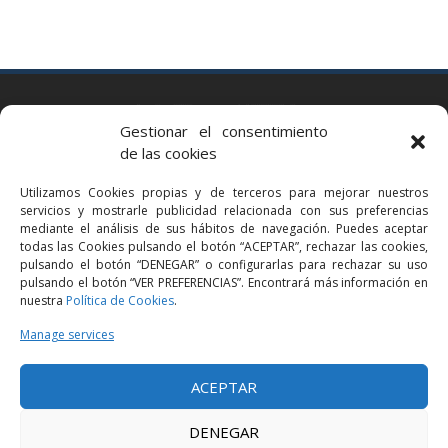
BARCELONA
Gestionar el consentimiento
Via Augusta 2 bis, 3º, 08006 Barcelona
de las cookies
+34 93 363 54 71
Utilizamos Cookies propias y de terceros para mejorar nuestros
bcn@bellavistalegal.eu
servicios y mostrarle publicidad relacionada con sus preferencias
GRANOLLERS
mediante el análisis de sus hábitos de navegación. Puedes aceptar
todas las Cookies pulsando el botón “ACEPTAR”, rechazar las cookies,
C/ Sant Jaume, 16 1r, 08401 Granollers (Bcn)
pulsando el botón “DENEGAR” o configurarlas para rechazar su uso
+34 93 860 39 60
pulsando el botón “VER PREFERENCIAS”. Encontrará más información en
nuestra
Política de Cookies
.
grn@bellavistalegal.eu
MADRID
Manage services
C/ Serrano 114, 2º izq. 28006 Madrid.
ACEPTAR
+34 91 431 98 21 | +34 91 431 98 95
mad@bellavistalegal.eu
DENEGAR