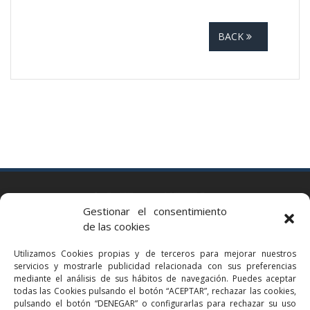
BACK
BARCELONA
Gestionar el consentimiento
Via Augusta 2 bis, 3º, 08006 Barcelona
de las cookies
+34 93 363 54 71
Utilizamos Cookies propias y de terceros para mejorar nuestros
bcn@bellavistalegal.eu
servicios y mostrarle publicidad relacionada con sus preferencias
GRANOLLERS
mediante el análisis de sus hábitos de navegación. Puedes aceptar
todas las Cookies pulsando el botón “ACEPTAR”, rechazar las cookies,
C/ Sant Jaume, 16 1r, 08401 Granollers (Bcn)
pulsando el botón “DENEGAR” o configurarlas para rechazar su uso