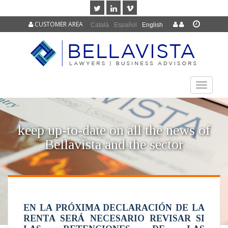
CUSTOMER AREA
Català
Español
English
TOGGLE
NAVIGAT
keep up-to-date on all the news of
Bellavista and the sector
EN LA PRÓXIMA DECLARACIÓN DE LA
RENTA SERÁ NECESARIO REVISAR SI