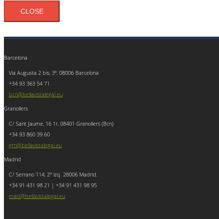
CLOSE
Barcelona
Via Augusta 2 bis, 3º, 08006 Barcelona
+34 93 363 54 71
bcn@bellavistalegal.eu
Granollers
C/ Sant Jaume, 16 1r, 08401 Granollers (Bcn)
+34 93 860 39 60
grn@bellavistalegal.eu
Madrid
C/ Serrano 114, 2º izq. 28006 Madrid.
+34 91 431 98 21 | +34 91 431 98 95
mad@bellavistalegal.eu