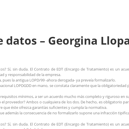
 datos – Georgina Llopa
tos? Sí, sin duda. El Contrato de EDT (Encargo de Tratamiento) es un ac
idad y responsabilidad de la empresa.
, pues la antigua LOPD/99 -ahora derogada- ya preveía formalizarlo.
nacional LOPDGDD en mano, se constata claramente que la obligatoriedad per
 requisitos mínimos, a ser un acuerdo mucho más completo y riguroso en su
 o el proveedor? Ambos o cualquiera de los dos. De hecho, es obligatorio pa
re que éste ofrezca garantías suficientes y cumpla la normativa.
s que además la consecuencia de no formalizarlo supone una infracción tip
tos? Sí, sin duda. El Contrato de EDT (Encargo de Tratamiento) es un ac