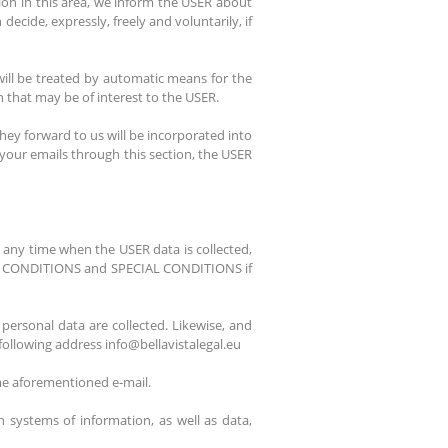
ion in this area, we inform the USER about
cide, expressly, freely and voluntarily, if
will be treated by automatic means for the
 that may be of interest to the USER.
y forward to us will be incorporated into
your emails through this section, the USER
t any time when the USER data is collected,
ERAL CONDITIONS and SPECIAL CONDITIONS if
personal data are collected. Likewise, and
 following address info@bellavistalegal.eu
ame aforementioned e-mail.
 systems of information, as well as data,