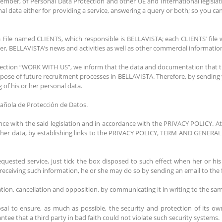
cember, of Personal Data Protection and other UE and International legislat
data either for providing a service, answering a query or both; so you can de
 File named CLIENTS, which responsible is BELLAVISTA; each CLIENTS’ file 
r, BELLAVISTA’s news and activities as well as other commercial information
ection “WORK WITH US”, we inform that the data and documentation that the
rpose of future recruitment processes in BELLAVISTA. Therefore, by sending 
g of his or her personal data.
spañola de Protección de Datos.
ance with the said legislation and in accordance with the PRIVACY POLICY. A
s or her data, by establishing links to the PRIVACY POLICY, TERM AND GEN
quested service, just tick the box disposed to such effect when her or his 
p receiving such information, he or she may do so by sending an email to the
ication, cancellation and opposition, by communicating it in writing to the s
al to ensure, as much as possible, the security and protection of its own
e that a third party in bad faith could not violate such security systems.