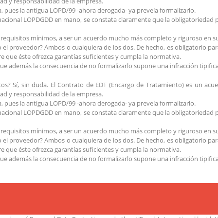
idad y responsabilidad de la empresa.
, pues la antigua LOPD/99 -ahora derogada- ya preveía formalizarlo.
nacional LOPDGDD en mano, se constata claramente que la obligatoriedad per
 requisitos mínimos, a ser un acuerdo mucho más completo y riguroso en su
 o el proveedor? Ambos o cualquiera de los dos. De hecho, es obligatorio pa
re que éste ofrezca garantías suficientes y cumpla la normativa.
s que además la consecuencia de no formalizarlo supone una infracción tip
tos? Sí, sin duda. El Contrato de EDT (Encargo de Tratamiento) es un ac
idad y responsabilidad de la empresa.
, pues la antigua LOPD/99 -ahora derogada- ya preveía formalizarlo.
nacional LOPDGDD en mano, se constata claramente que la obligatoriedad per
 requisitos mínimos, a ser un acuerdo mucho más completo y riguroso en su
 o el proveedor? Ambos o cualquiera de los dos. De hecho, es obligatorio pa
re que éste ofrezca garantías suficientes y cumpla la normativa.
s que además la consecuencia de no formalizarlo supone una infracción tip