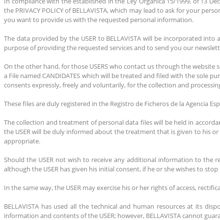
In compliance with the established in the Ley Orgánica 15/1999, of 13 De
the PRIVACY POLICY of BELLAVISTA, which may lead to ask for your personal 
you want to provide us with the requested personal information.
The data provided by the USER to BELLAVISTA will be incorporated into a
purpose of providing the requested services and to send you our newslette
On the other hand, for those USERS who contact us through the website s
a File named CANDIDATES which will be treated and filed with the sole pu
consents expressly, freely and voluntarily, for the collection and processin
These files are duly registered in the Registro de Ficheros de la Agencia E
The collection and treatment of personal data files will be held in accord
the USER will be duly informed about the treatment that is given to hi
appropriate.
Should the USER not wish to receive any additional information to the re
although the USER has given his initial consent, if he or she wishes to sto
In the same way, the USER may exercise his or her rights of access, rectif
BELLAVISTA has used all the technical and human resources at its dispos
information and contents of the USER; however, BELLAVISTA cannot guarante