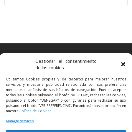
BARCELONA
Gestionar el consentimiento
Via Augusta 2 bis, 3º, 08006 Barcelona
de las cookies
+34 93 363 54 71
Utilizamos Cookies propias y de terceros para mejorar nuestros
bcn@bellavistalegal.eu
servicios y mostrarle publicidad relacionada con sus preferencias
GRANOLLERS
mediante el análisis de sus hábitos de navegación. Puedes aceptar
todas las Cookies pulsando el botón “ACEPTAR”, rechazar las cookies,
C/ Sant Jaume, 16 1r, 08401 Granollers (Bcn)
pulsando el botón “DENEGAR” o configurarlas para rechazar su uso
+34 93 860 39 60
pulsando el botón “VER PREFERENCIAS”. Encontrará más información en
nuestra
Política de Cookies
.
grn@bellavistalegal.eu
MADRID
Manage services
C/ Serrano 114, 2º izq. 28006 Madrid.