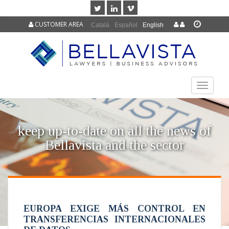
CUSTOMER AREA
Català
Español
English
TOGGLE
NAVIGAT
keep up-to-date on all the news of
Bellavista and the sector
EUROPA EXIGE MÁS CONTROL EN
TRANSFERENCIAS INTERNACIONALES