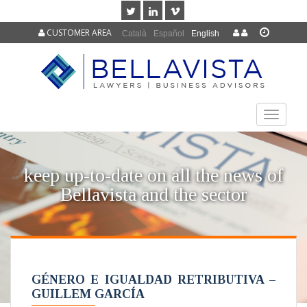
CUSTOMER AREA
Català
Español
English
TOGGLE
NAVIGAT
keep up-to-date on all the news of
Bellavista and the sector
GÉNERO E IGUALDAD RETRIBUTIVA –
GUILLEM GARCÍA