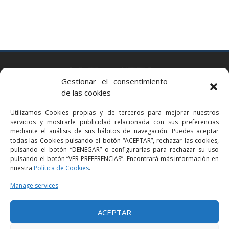
BARCELONA
Gestionar el consentimiento
Via Augusta 2 bis, 3º, 08006 Barcelona
de las cookies
+34 93 363 54 71
Utilizamos Cookies propias y de terceros para mejorar nuestros
bcn@bellavistalegal.eu
servicios y mostrarle publicidad relacionada con sus preferencias
GRANOLLERS
mediante el análisis de sus hábitos de navegación. Puedes aceptar
todas las Cookies pulsando el botón “ACEPTAR”, rechazar las cookies,
C/ Sant Jaume, 16 1r, 08401 Granollers (Bcn)
pulsando el botón “DENEGAR” o configurarlas para rechazar su uso
+34 93 860 39 60
pulsando el botón “VER PREFERENCIAS”. Encontrará más información en
nuestra
Política de Cookies
.
grn@bellavistalegal.eu
MADRID
Manage services
C/ Serrano 114, 2º izq. 28006 Madrid.
ACEPTAR
+34 91 431 98 21 | +34 91 431 98 95
mad@bellavistalegal.eu