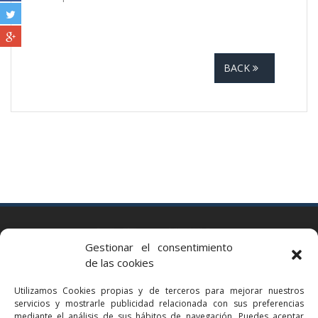
BACK
BARCELONA
Gestionar el consentimiento
Via Augusta 2 bis, 3º, 08006 Barcelona
de las cookies
+34 93 363 54 71
Utilizamos Cookies propias y de terceros para mejorar nuestros
bcn@bellavistalegal.eu
servicios y mostrarle publicidad relacionada con sus preferencias
GRANOLLERS
mediante el análisis de sus hábitos de navegación. Puedes aceptar