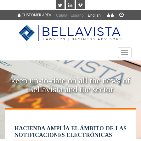
CUSTOMER AREA
Català
Español
English
TOGGLE
NAVIGAT
keep up-to-date on all the news of
Bellavista and the sector
HACIENDA AMPLÍA EL ÁMBITO DE LAS
NOTIFICACIONES ELECTRÓNICAS