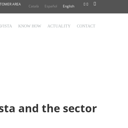
TOMER AREA
Català
Español
English
VISTA
KNOW HOW
ACTUALITY
CONTACT
sta and the sector