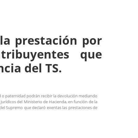
la prestación por
tribuyentes que
ncia del TS.
d o paternidad podrán recibir la devolución mediando
jurídicos del Ministerio de Hacienda, en función de la
o del Supremo que declaró exentas las prestaciones de