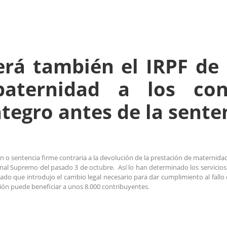
rá también el IRPF de 
aternidad a los con
ntegro antes de la sente
 o sentencia firme contraria a la devolución de la prestación de maternida
unal Supremo del pasado 3 de octubre. ​ Así lo han determinado los servicios 
ado que introdujo el cambio legal necesario para dar cumplimiento al fall
sión puede beneficiar a unos 8.000 contribuyentes.