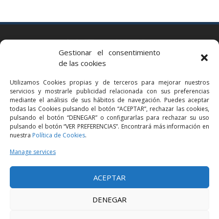
BARCELONA
Gestionar el consentimiento
Via Augusta 2 bis, 3º, 08006 Barcelona
de las cookies
+34 93 363 54 71
Utilizamos Cookies propias y de terceros para mejorar nuestros
bcn@bellavistalegal.eu
servicios y mostrarle publicidad relacionada con sus preferencias
GRANOLLERS
mediante el análisis de sus hábitos de navegación. Puedes aceptar
todas las Cookies pulsando el botón “ACEPTAR”, rechazar las cookies,
C/ Sant Jaume, 16 1r, 08401 Granollers (Bcn)
pulsando el botón “DENEGAR” o configurarlas para rechazar su uso
+34 93 860 39 60
pulsando el botón “VER PREFERENCIAS”. Encontrará más información en
nuestra
Política de Cookies
.
grn@bellavistalegal.eu
MADRID
Manage services
C/ Serrano 114, 2º izq. 28006 Madrid.
ACEPTAR
+34 91 431 98 21 | +34 91 431 98 95
mad@bellavistalegal.eu
DENEGAR