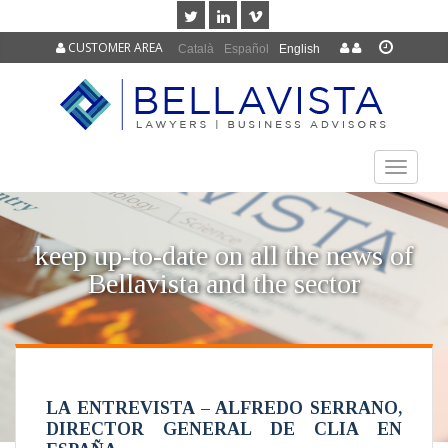
CUSTOMER AREA
Català
Español
English
TOGGLE
NAVIGAT
keep up-to-date on all the news of
Bellavista and the sector
LA ENTREVISTA – ALFREDO SERRANO,
DIRECTOR GENERAL DE CLIA EN