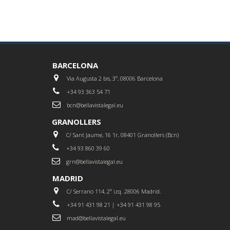
BARCELONA
Via Augusta 2 bis, 3º, 08006 Barcelona
+34 93 363 54 71
bcn@bellavistalegal.eu
GRANOLLERS
C/ Sant Jaume, 16 1r, 08401 Granollers (Bcn)
+34 93 860 39 60
grn@bellavistalegal.eu
MADRID
C/ Serrano 114, 2º izq. 28006 Madrid.
+34 91 431 98 21 | +34 91 431 98 95
mad@bellavistalegal.eu