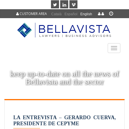
CUSTOMER AREA
Català
Español
English
TOGGLE
NAVIGAT
keep up-to-date on all the news of
Bellavista and the sector
LA ENTREVISTA – GERARDO CUERVA,
PRESIDENTE DE CEPYME