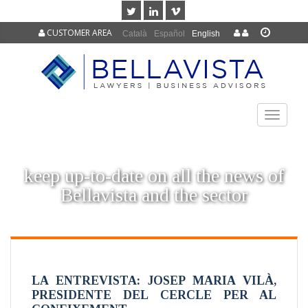
CUSTOMER AREA
Català
Español
English
TOGGLE
NAVIGAT
keep up-to-date on all the news of
Bellavista and the sector
LA ENTREVISTA: JOSEP MARIA VILÀ,
PRESIDENTE DEL CERCLE PER AL