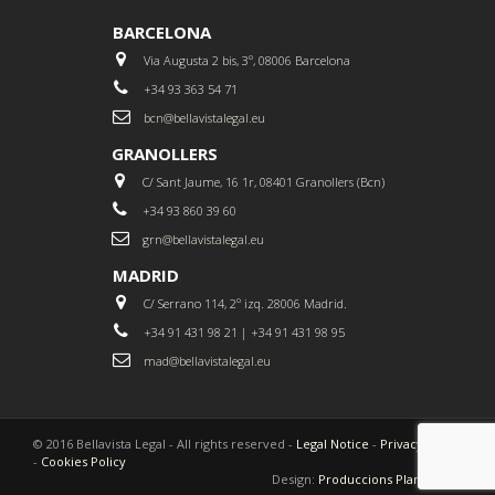
BARCELONA
Via Augusta 2 bis, 3º, 08006 Barcelona
+34 93 363 54 71
bcn@bellavistalegal.eu
GRANOLLERS
C/ Sant Jaume, 16 1r, 08401 Granollers (Bcn)
+34 93 860 39 60
grn@bellavistalegal.eu
MADRID
C/ Serrano 114, 2º izq. 28006 Madrid.
+34 91 431 98 21 | +34 91 431 98 95
mad@bellavistalegal.eu
© 2016 Bellavista Legal - All rights reserved -
Legal Notice
-
Privacy Policy
-
Cookies Policy
Design:
Produccions Planetàries