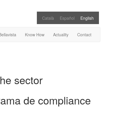
Català
Español
English
Bellavista
Know How
Actuality
Contact
the sector
grama de compliance