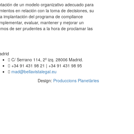
lantación de un modelo organizativo adecuado para
imientos en relación con la toma de decisiones, su
iva implantación del programa de compliance
implementar, evaluar, mantener y mejorar un
bemos de ser prudentes a la hora de proclamar las
adrid
C/ Serrano 114, 2º izq. 28006 Madrid.
+34 91 431 98 21 | +34 91 431 98 95
mad@bellavistalegal.eu
Design:
Produccions Planetàries