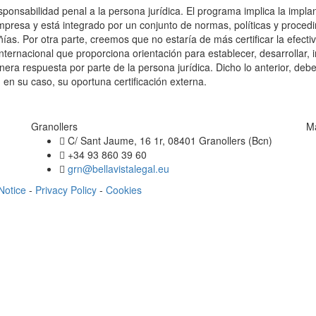
sponsabilidad penal a la persona jurídica. El programa implica la imp
empresa y está integrado por un conjunto de normas, políticas y proced
as. Por otra parte, creemos que no estaría de más certificar la efect
ernacional que proporciona orientación para establecer, desarrollar, 
era respuesta por parte de la persona jurídica. Dicho lo anterior, de
n su caso, su oportuna certificación externa.
Granollers
M
C/ Sant Jaume, 16 1r, 08401 Granollers (Bcn)
+34 93 860 39 60
grn@bellavistalegal.eu
Notice
-
Privacy Policy
-
Cookies