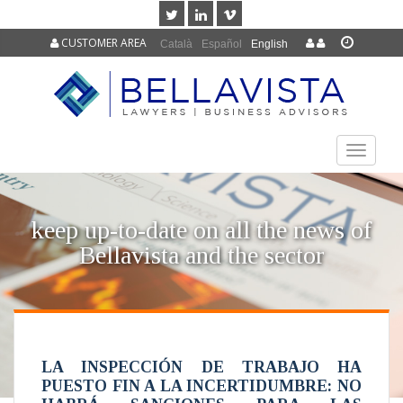
CUSTOMER AREA
Català
Español
English
TOGGLE
NAVIGAT
keep up-to-date on all the news of
Bellavista and the sector
LA INSPECCIÓN DE TRABAJO HA
PUESTO FIN A LA INCERTIDUMBRE: NO