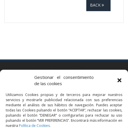
BACK
BARCELONA
Gestionar el consentimiento
Via Augusta 2 bis, 3º, 08006 Barcelona
de las cookies
+34 93 363 54 71
Utilizamos Cookies propias y de terceros para mejorar nuestros
bcn@bellavistalegal.eu
servicios y mostrarle publicidad relacionada con sus preferencias
GRANOLLERS
mediante el análisis de sus hábitos de navegación. Puedes aceptar
todas las Cookies pulsando el botón “ACEPTAR”, rechazar las cookies,
C/ Sant Jaume, 16 1r, 08401 Granollers (Bcn)
pulsando el botón “DENEGAR” o configurarlas para rechazar su uso
+34 93 860 39 60
pulsando el botón “VER PREFERENCIAS”. Encontrará más información en
nuestra
Política de Cookies
.
grn@bellavistalegal.eu