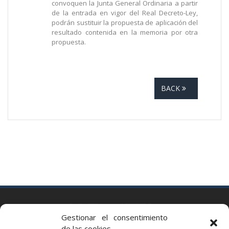
convoquen la Junta General Ordinaria a partir
de la entrada en vigor del Real Decreto-Ley,
podrán sustituir la propuesta de aplicación del
resultado contenida en la memoria por otra
propuesta.
BACK
BARCELONA
Gestionar el consentimiento
Via Augusta 2 bis, 3º, 08006 Barcelona
de las cookies