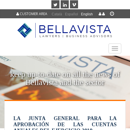
CUSTOMER AREA
Català
Español
English
TOGGLE
NAVIGAT
keep up-to-date on all the news of
Bellavista and the sector
LA JUNTA GENERAL PARA LA
APROBACIÓN DE LAS CUENTAS