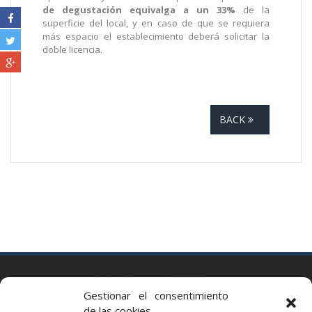
de degustación equivalga a un 33%
de la
superficie del local, y en caso de que se requiera
más espacio el establecimiento deberá solicitar la
doble licencia.
BACK
BARCELONA
Gestionar el consentimiento
Via Augusta 2 bis, 3º, 08006 Barcelona
de las cookies