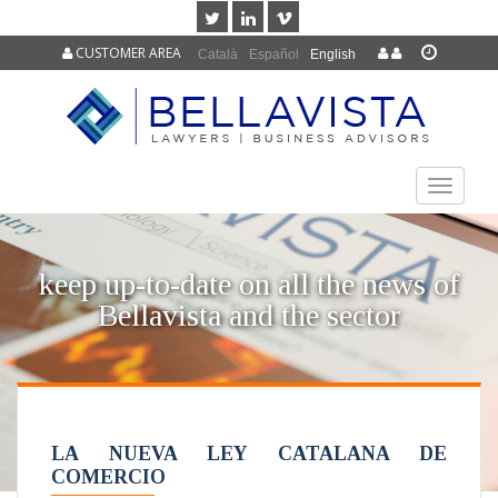
CUSTOMER AREA
Català
Español
English
TOGGLE
NAVIGAT
keep up-to-date on all the news of
Bellavista and the sector
LA NUEVA LEY CATALANA DE
COMERCIO