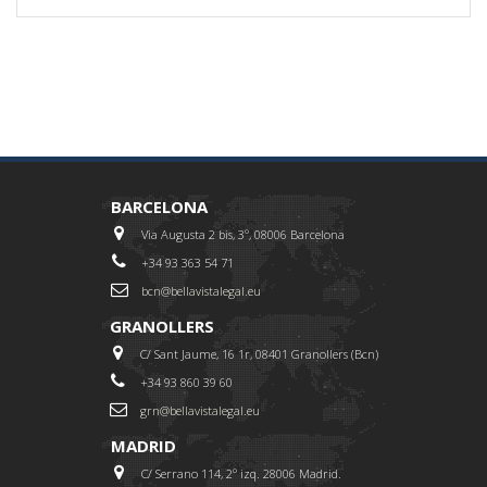
BARCELONA
Via Augusta 2 bis, 3º, 08006 Barcelona
+34 93 363 54 71
bcn@bellavistalegal.eu
GRANOLLERS
C/ Sant Jaume, 16 1r, 08401 Granollers (Bcn)
+34 93 860 39 60
grn@bellavistalegal.eu
MADRID
C/ Serrano 114, 2º izq. 28006 Madrid.