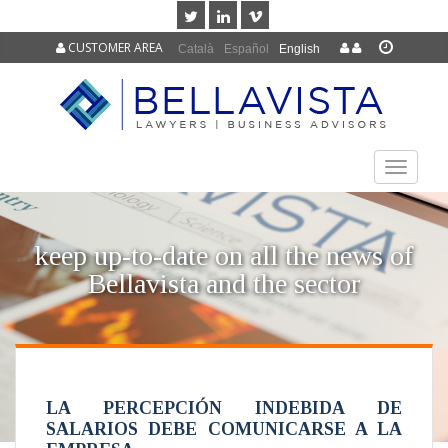
CUSTOMER AREA
Català
Español
English
TOGGLE
NAVIGAT
keep up-to-date on all the news of
Bellavista and the sector
LA PERCEPCIÓN INDEBIDA DE
SALARIOS DEBE COMUNICARSE A LA