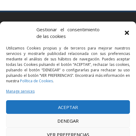
BARCELONA
Gestionar el consentimiento
Via Augusta 2 bis, 3º, 08006 Barcelona
de las cookies
+34 93 363 54 71
Utilizamos Cookies propias y de terceros para mejorar nuestros
bcn@bellavistalegal.eu
servicios y mostrarle publicidad relacionada con sus preferencias
GRANOLLERS
mediante el análisis de sus hábitos de navegación. Puedes aceptar
todas las Cookies pulsando el botón “ACEPTAR”, rechazar las cookies,
C/ Sant Jaume, 16 1r, 08401 Granollers (Bcn)
pulsando el botón “DENEGAR” o configurarlas para rechazar su uso
+34 93 860 39 60
pulsando el botón “VER PREFERENCIAS”. Encontrará más información en
nuestra
Política de Cookies
.
grn@bellavistalegal.eu
MADRID
Manage services
C/ Serrano 114, 2º izq. 28006 Madrid.
ACEPTAR
+34 91 431 98 21 | +34 91 431 98 95
mad@bellavistalegal.eu
DENEGAR
VER PREFERENCIAS