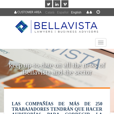
CUSTOMER AREA
Català
Español
English
TOGGLE
NAVIGAT
keep up-to-date on all the news of
Bellavista and the sector
LAS COMPAÑÍAS DE MÁS DE 250
TRABAJADORES TENDRÁN QUE HACER