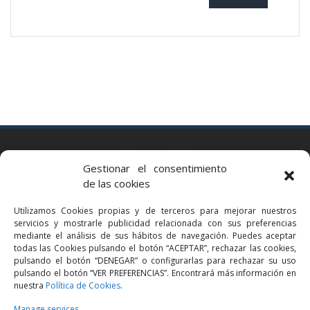
BARCELONA
Gestionar el consentimiento
Via Augusta 2 bis, 3º, 08006 Barcelona
de las cookies
+34 93 363 54 71
Utilizamos Cookies propias y de terceros para mejorar nuestros
bcn@bellavistalegal.eu
servicios y mostrarle publicidad relacionada con sus preferencias
GRANOLLERS
mediante el análisis de sus hábitos de navegación. Puedes aceptar
todas las Cookies pulsando el botón “ACEPTAR”, rechazar las cookies,
C/ Sant Jaume, 16 1r, 08401 Granollers (Bcn)
pulsando el botón “DENEGAR” o configurarlas para rechazar su uso
+34 93 860 39 60
pulsando el botón “VER PREFERENCIAS”. Encontrará más información en
nuestra
Política de Cookies
.
grn@bellavistalegal.eu
MADRID
Manage services