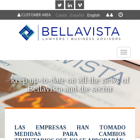
CUSTOMER AREA
Català
Español
English
TOGGLE
NAVIGAT
keep up-to-date on all the news of
Bellavista and the sector
LAS EMPRESAS HAN TOMADO
MEDIDAS PARA CAMBIOS