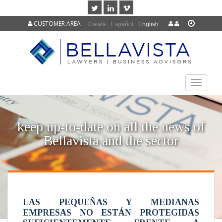
CUSTOMER AREA
Català
Español
English
TOGGLE
NAVIGAT
keep up-to-date on all the news of
Bellavista and the sector
LAS PEQUEÑAS Y MEDIANAS
EMPRESAS NO ESTÁN PROTEGIDAS