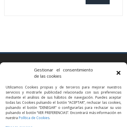
BARCELONA
Gestionar el consentimiento
Via Augusta 2 bis, 3º, 08006 Barcelona
de las cookies
+34 93 363 54 71
Utilizamos Cookies propias y de terceros para mejorar nuestros
bcn@bellavistalegal.eu
servicios y mostrarle publicidad relacionada con sus preferencias
GRANOLLERS
mediante el análisis de sus hábitos de navegación. Puedes aceptar
todas las Cookies pulsando el botón “ACEPTAR”, rechazar las cookies,
C/ Sant Jaume, 16 1r, 08401 Granollers (Bcn)
pulsando el botón “DENEGAR” o configurarlas para rechazar su uso
+34 93 860 39 60
pulsando el botón “VER PREFERENCIAS”. Encontrará más información en
nuestra
Política de Cookies
.
grn@bellavistalegal.eu