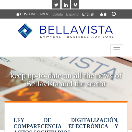
CUSTOMER AREA
Català
Español
English
TOGGLE
NAVIGAT
keep up-to-date on all the news of
Bellavista and the sector
LEY DE DIGITALIZACIÓN,
COMPARECENCIA ELECTRÓNICA Y