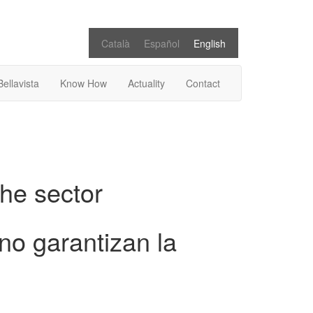
Català
Español
English
Bellavista
Know How
Actuality
Contact
the sector
no garantizan la