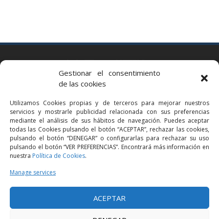
BARCELONA
Gestionar el consentimiento
Via Augusta 2 bis, 3º, 08006 Barcelona
de las cookies
+34 93 363 54 71
Utilizamos Cookies propias y de terceros para mejorar nuestros
bcn@bellavistalegal.eu
servicios y mostrarle publicidad relacionada con sus preferencias
GRANOLLERS
mediante el análisis de sus hábitos de navegación. Puedes aceptar
todas las Cookies pulsando el botón “ACEPTAR”, rechazar las cookies,
C/ Sant Jaume, 16 1r, 08401 Granollers (Bcn)
pulsando el botón “DENEGAR” o configurarlas para rechazar su uso
+34 93 860 39 60
pulsando el botón “VER PREFERENCIAS”. Encontrará más información en
nuestra
Política de Cookies
.
grn@bellavistalegal.eu
MADRID
Manage services
C/ Serrano 114, 2º izq. 28006 Madrid.
ACEPTAR
+34 91 431 98 21 | +34 91 431 98 95
mad@bellavistalegal.eu