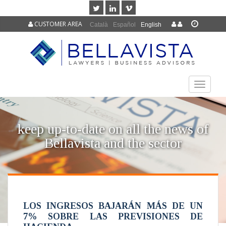
CUSTOMER AREA
Català
Español
English
TOGGLE
NAVIGAT
keep up-to-date on all the news of
Bellavista and the sector
LOS INGRESOS BAJARÁN MÁS DE UN
7% SOBRE LAS PREVISIONES DE