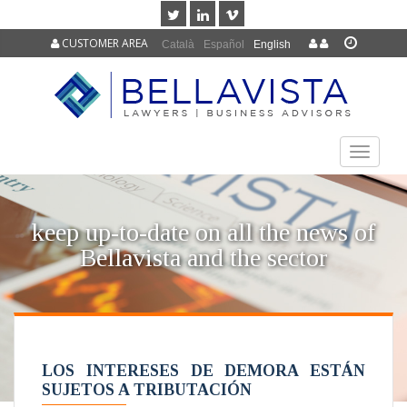
CUSTOMER AREA
Català
Español
English
TOGGLE
NAVIGAT
keep up-to-date on all the news of
Bellavista and the sector
LOS INTERESES DE DEMORA ESTÁN
SUJETOS A TRIBUTACIÓN