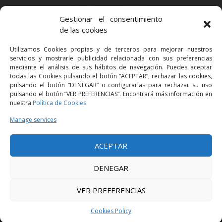
BARCELONA
Gestionar el consentimiento
Via Augusta 2 bis, 3º, 08006 Barcelona
de las cookies
+34 93 363 54 71
Utilizamos Cookies propias y de terceros para mejorar nuestros
bcn@bellavistalegal.eu
servicios y mostrarle publicidad relacionada con sus preferencias
GRANOLLERS
mediante el análisis de sus hábitos de navegación. Puedes aceptar
todas las Cookies pulsando el botón “ACEPTAR”, rechazar las cookies,
C/ Sant Jaume, 16 1r, 08401 Granollers (Bcn)
pulsando el botón “DENEGAR” o configurarlas para rechazar su uso
+34 93 860 39 60
pulsando el botón “VER PREFERENCIAS”. Encontrará más información en
nuestra
Política de Cookies
.
grn@bellavistalegal.eu
MADRID
Manage services
C/ Serrano 114, 2º izq. 28006 Madrid.
ACEPTAR
+34 91 431 98 21 | +34 91 431 98 95
mad@bellavistalegal.eu
DENEGAR
VER PREFERENCIAS
© 2016 Bellavista Legal - All rights reserved -
Legal Notice
-
Privacy Policy
-
Cookies Policy
Cookies Policy
Design:
Produccions Planetàries