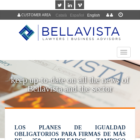
CUSTOMER AREA
Català
Español
English
TOGGLE
NAVIGAT
keep up-to-date on all the news of
Bellavista and the sector
LOS PLANES DE IGUALDAD
OBLIGATORIOS PARA FIRMAS DE MÁS