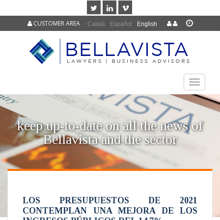
CUSTOMER AREA
Català
Español
English
TOGGLE
NAVIGAT
keep up-to-date on all the news of
Bellavista and the sector
LOS PRESUPUESTOS DE 2021
CONTEMPLAN UNA MEJORA DE LOS