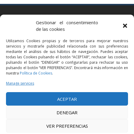
BARCELONA
Gestionar el consentimiento
Via Augusta 2 bis, 3º, 08006 Barcelona
de las cookies
+34 93 363 54 71
Utilizamos Cookies propias y de terceros para mejorar nuestros
bcn@bellavistalegal.eu
servicios y mostrarle publicidad relacionada con sus preferencias
GRANOLLERS
mediante el análisis de sus hábitos de navegación. Puedes aceptar
todas las Cookies pulsando el botón “ACEPTAR”, rechazar las cookies,
C/ Sant Jaume, 16 1r, 08401 Granollers (Bcn)
pulsando el botón “DENEGAR” o configurarlas para rechazar su uso
+34 93 860 39 60
pulsando el botón “VER PREFERENCIAS”. Encontrará más información en
nuestra
Política de Cookies
.
grn@bellavistalegal.eu
MADRID
Manage services
C/ Serrano 114, 2º izq. 28006 Madrid.
ACEPTAR
+34 91 431 98 21 | +34 91 431 98 95
mad@bellavistalegal.eu
DENEGAR
VER PREFERENCIAS
© 2016 Bellavista Legal - All rights reserved -
Legal Notice
-
Privacy Policy
-
Cookies Policy