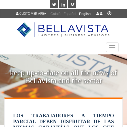
CUSTOMER AREA
Català
Español
English
TOGGLE
NAVIGAT
keep up-to-date on all the news of
Bellavista and the sector
LOS TRABAJADORES A TIEMPO
PARCIAL DEBEN DISFRUTAR DE LAS