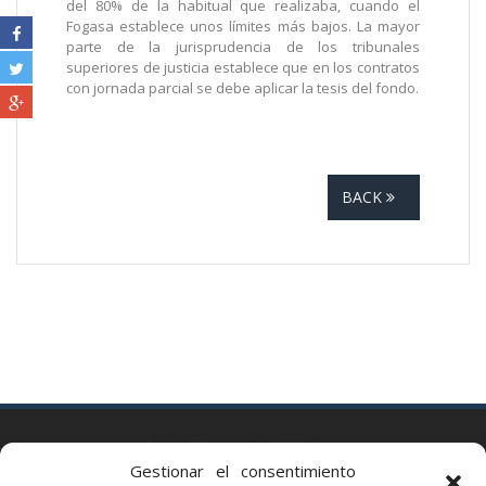
del 80% de la habitual que realizaba, cuando el
Fogasa establece unos límites más bajos. La mayor
parte de la jurisprudencia de los tribunales
superiores de justicia establece que en los contratos
con jornada parcial se debe aplicar la tesis del fondo.
BACK
BARCELONA
Gestionar el consentimiento
Via Augusta 2 bis, 3º, 08006 Barcelona