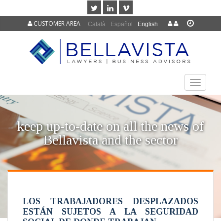
CUSTOMER AREA
Català
Español
English
TOGGLE
NAVIGAT
keep up-to-date on all the news of
Bellavista and the sector
LOS TRABAJADORES DESPLAZADOS
ESTÁN SUJETOS A LA SEGURIDAD