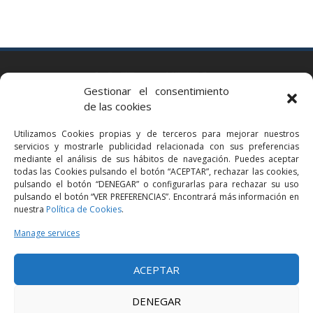
BARCELONA
Gestionar el consentimiento
Via Augusta 2 bis, 3º, 08006 Barcelona
de las cookies
+34 93 363 54 71
Utilizamos Cookies propias y de terceros para mejorar nuestros
bcn@bellavistalegal.eu
servicios y mostrarle publicidad relacionada con sus preferencias
GRANOLLERS
mediante el análisis de sus hábitos de navegación. Puedes aceptar
todas las Cookies pulsando el botón “ACEPTAR”, rechazar las cookies,
C/ Sant Jaume, 16 1r, 08401 Granollers (Bcn)
pulsando el botón “DENEGAR” o configurarlas para rechazar su uso
+34 93 860 39 60
pulsando el botón “VER PREFERENCIAS”. Encontrará más información en
nuestra
Política de Cookies
.
grn@bellavistalegal.eu
MADRID
Manage services
C/ Serrano 114, 2º izq. 28006 Madrid.
ACEPTAR
+34 91 431 98 21 | +34 91 431 98 95
mad@bellavistalegal.eu
DENEGAR