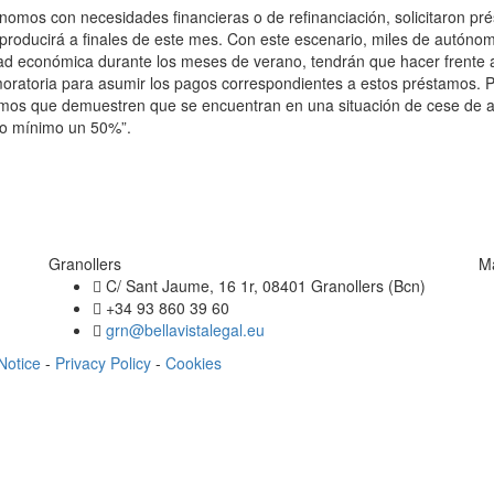
omos con necesidades financieras o de refinanciación, solicitaron pré
 producirá a finales de este mes. Con este escenario, miles de autóno
dad económica durante los meses de verano, tendrán que hacer frente 
ratoria para asumir los pagos correspondientes a estos préstamos. Po
mos que demuestren que se encuentran en una situación de cese de act
mo mínimo un 50%”.
Granollers
M
C/ Sant Jaume, 16 1r, 08401 Granollers (Bcn)
+34 93 860 39 60
grn@bellavistalegal.eu
Notice
-
Privacy Policy
-
Cookies