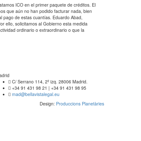
stamos ICO en el primer paquete de créditos. El
mos que aún no han podido facturar nada, bien
al pago de estas cuantías. Eduardo Abad,
r ello, solicitamos al Gobierno esta medida
ividad ordinario o extraordinario o que la
adrid
C/ Serrano 114, 2º izq. 28006 Madrid.
+34 91 431 98 21 | +34 91 431 98 95
mad@bellavistalegal.eu
Design:
Produccions Planetàries