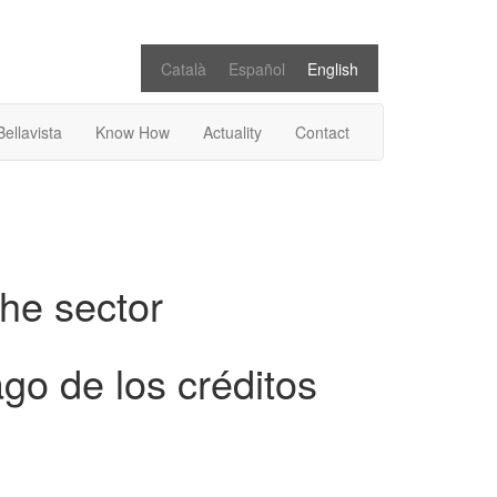
Català
Español
English
Bellavista
Know How
Actuality
Contact
the sector
go de los créditos