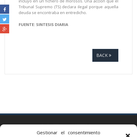
incluyó en un fichero de morosos. Una acción que el
Tribunal Supremo (TS) declara ilegal porque aquella
deuda se encontraba en entredicho.
FUENTE: SINTESIS DIARIA
BACK
BARCELONA
Gestionar el consentimiento
Via Augusta 2 bis, 3º, 08006 Barcelona