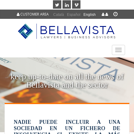
CUSTOMER AREA
Català
Español
English
TOGGLE
NAVIGAT
keep up-to-date on all the news of
Bellavista and the sector
NADIE PUEDE INCLUIR A UNA
SOCIEDAD EN UN FICHERO DE