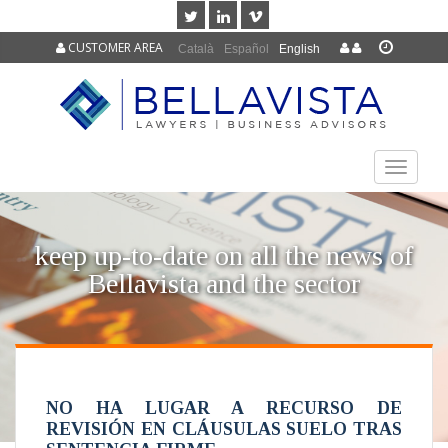
CUSTOMER AREA
Català
Español
English
TOGGLE
NAVIGAT
keep up-to-date on all the news of
Bellavista and the sector
NO HA LUGAR A RECURSO DE
REVISIÓN EN CLÁUSULAS SUELO TRAS