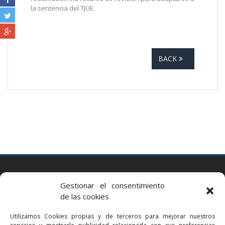
la sentencia del TJUE.
BACK
BARCELONA
Gestionar el consentimiento
Via Augusta 2 bis, 3º, 08006 Barcelona
de las cookies
+34 93 363 54 71
Utilizamos Cookies propias y de terceros para mejorar nuestros
bcn@bellavistalegal.eu